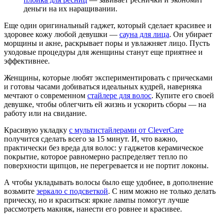
деньги на их наращивании.
Еще один оригинальный гаджет, который сделает красивее и
здоровее кожу любой девушки —
сауна для лица
. Он убирает
морщины и акне, раскрывает поры и увлажняет лицо. Пусть
уходовые процедуры для женщины станут еще приятнее и
эффективнее.
Женщины, которые любят экспериментировать с прическами
и готовы часами добиваться идеальных кудрей, наверняка
мечтают о современном
стайлере для волос
. Купите его своей
девушке, чтобы облегчить ей жизнь и ускорить сборы — на
работу или на свидание.
Красивую укладку
с мультистайлерами от CleverCare
получится сделать всего за 15 минут. И, что важно,
практически без вреда для волос: у гаджетов керамическое
покрытие, которое равномерно распределяет тепло по
поверхности щипцов, не перегревается и не портит локоны.
А чтобы укладывать волосы было еще удобнее, в дополнение
возьмите
зеркало с подсветкой
. С ним можно не только делать
прическу, но и краситься: яркие лампы помогут лучше
рассмотреть макияж, нанести его ровнее и красивее.