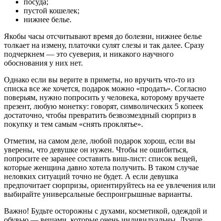
посуда;
пустой кошелек;
нижнее белье.
Якобы часы отсчитывают время до болезни, нижнее белье
толкает на измену, платочки сулят слезы и так далее. Сразу
подчеркнем — это суеверия, и никакого научного
обоснования у них нет.
Однако если вы верите в приметы, но вручить что-то из
списка все же хочется, подарок можно «продать». Согласно
поверьям, нужно попросить у человека, которому вручаете
презент, любую монетку: говорят, символических 5 копеек
достаточно, чтобы превратить безвозмездный сюрприз в
покупку и тем самым «снять проклятье».
Отметим, на самом деле, любой подарок хорош, если вы
уверены, что девушке он нужен. Чтобы не ошибиться,
попросите ее заранее составить виш-лист: список вещей,
которые женщина давно хотела получить. В таком случае
неловких ситуаций точно не будет. А если девушка
предпочитает сюрпризы, ориентируйтесь на ее увлечения или
выбирайте универсальные беспроигрышные варианты.
Важно! Будьте осторожны с духами, косметикой, одеждой и
обувью — вещами, которые очень индивидуальны. Лучше