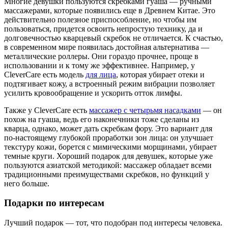
Многие девушки пользуются скребками гуаша — ручными
массажерами, которые появились еще в Древнем Китае. Это
действительно полезное приспособление, но чтобы им
пользоваться, придется освоить непростую технику, да и
долговечностью кварцевый скребок не отличается. К счастью,
в современном мире появилась достойная альтернатива —
металлические роллеры. Они гораздо прочнее, проще в
использовании и к тому же эффективнее. Например, у
CleverCare есть модель
для лица
, которая убирает отеки и
подтягивает кожу, а встроенный режим вибрации позволяет
усилить кровообращение и ускорить отток лимфы.
Также у CleverCare есть
массажер с четырьмя насадками
— он
похож на гуаша, ведь его наконечники тоже сделаны из
кварца, однако, может дать скребкам фору. Это вариант для
по-настоящему глубокой проработки зон лица: он улучшает
текстуру кожи, борется с мимическими морщинами, убирает
темные круги. Хороший подарок для девушек, которые уже
пользуются азиатской методикой: массажер обладает всеми
традиционными преимуществами скребков, но функций у
него больше.
Подарки по интересам
Лучший подарок — тот, что подобран под интересы человека.