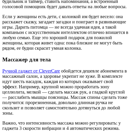
будильник и таймер, ставить напоминания, а встроенный
голосовой помощник будет давать ответы на любые вопросы.
Если у женщины есть дети, с колонкой им будет весело: она
расскажет сказку, загадает загадки и поиграет в развивающие
игры. Дарить питомца — не всегда удачная идея, а такой
компаньон с искусственным интеллектом отлично впишется в
любую семью. Еще это хороший подарок для пожилой
женщины, которая живет одна: пока близкие не могут быть
рядом, ее будни скрасит умная колонка.
Массажер для тела
Ручной гаджет от CleverCare
обойдется дешевле абонемента в
массажный салон, а здоровье укрепит не хуже. В комплекте
идут шесть насадок, каждая из которых оказывает свой
эффект. Например, крупной можно проработать зону
целлюлита, мелкой — сделать массаж рук, а гладкой круглой
— расслабить мышцы поясницы. Массаж спины сделать тоже
получится: прорезиненная, довольно длинная ручка не
скользит и позволяет самостоятельно дотянуться до любой
зоны.
Важно, что интенсивность массажа можно регулировать: у
гаджета 3 скорости вибрации и 4 автоматических режима.