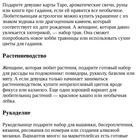
Подарите девушке карты Таро, ароматические свечи, руны
или книги про гадания, если ей нравится все необычное.
Любительницам астрологии можно купить украшение с их
знаком зодиака или драгоценным камнем, который
соответствует их дате рождения. А женщине, которая давно
увлекается эзотерикой, — набор трав. Она сможет
попробовать новое хобби травницы или использовать сухие
цветы для гадания.
Растениеводство
Женщине, которая любит растения, подарите готовый набор
для рассады на подоконнике: помидоры, рукколу, базилик или
мяту. А если девушка только начинает заниматься
растениеводством, купите неприхотливый цветок вроде
фикуса или каланхоэ. Еще один хороший вариант для
любительниц растений — красивое кашпо или необычная
лейка.
Рукоделие
Рукодельнице подарите набор для вышивки, бисероплетения,
вязания, рисования по номерам или создания алмазной
мозаики. Вариантов много: на маркетплейсах есть готовые