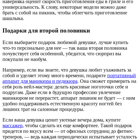
наверняка оценит скорость приготовления еды в гриле и его
универсальность. К слову, некоторые модели можно даже
брать с собой на пикник, чтобы облегчить приготовление
шашлыка.
Подарки для второй половинки
Если выбираете подарок любимой девушке, лучше купить
что-то персонально для нее — так ваша вторая половинка
почувствует себя особенной, убедится, что сюрприз вы
покупали не наобум.
Например, если вы знаете, что девушка любит ухаживать за
собой и уделяет этому много времени, подарите
портативный
аппарат для маникюра и педикюра
. Она сможет примерить на
себя роль нейл-мастера: делать красивые ноготочки себе и
подругам. Даже если в будущую профессию увлечение
маникюром не перерастет, аппарат лишним не будет — с ним
удобно поддерживать естественную красоту ногтей без
лишних трат на салонные процедуры.
Если ваша девушка ценит уютные вечера дома, купите
массажер
, чтобы сделать их еще комфортнее. Такой подарок
придется по вкусу всем — от офисных сотрудниц до фитнес-
тренеров, — ведь каждая периодически испытывает усталость