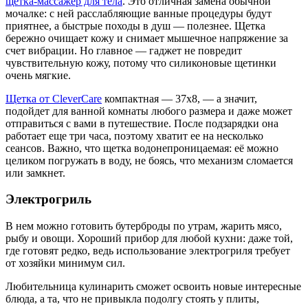
щетка-массажер для тела
. Это отличная замена обычной
мочалке: с ней расслабляющие ванные процедуры будут
приятнее, а быстрые походы в душ — полезнее. Щетка
бережно очищает кожу и снимает мышечное напряжение за
счет вибрации. Но главное — гаджет не повредит
чувствительную кожу, потому что силиконовые щетинки
очень мягкие.
Щетка от CleverCare
компактная — 37х8, — а значит,
подойдет для ванной комнаты любого размера и даже может
отправиться с вами в путешествие. После подзарядки она
работает еще три часа, поэтому хватит ее на несколько
сеансов. Важно, что щетка водонепроницаемая: её можно
целиком погружать в воду, не боясь, что механизм сломается
или замкнет.
Электрогриль
В нем можно готовить бутерброды по утрам, жарить мясо,
рыбу и овощи. Хороший прибор для любой кухни: даже той,
где готовят редко, ведь использование электрогриля требует
от хозяйки минимум сил.
Любительница кулинарить сможет освоить новые интересные
блюда, а та, что не привыкла подолгу стоять у плиты,