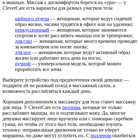
в мышцах. Массаж с дискомфортом борется на «ура» — у
CleverCare есть варианты для разных участков тела:
шейного отдела
— женщинам, которые ведут сидячий
образ жизни, часами трудятся в офисе или на удаленке;
перкуссионный
— женщинам, которые занимаются
спортом и хотят расслабить мышцы после тренировки;
для глаз
— женщинам, которые много времени проводят
за компьютером или носят линзы;
для ног
— женщинам, которые ведут активный образ
жизни или работают весь день на ногах;
ручной
— универсальная модель, которой можно
проработать все зоны.
Выберите устройство под предпочтения своей девушки —
подарите ей не разовый поход в массажный салон, а
возможность расслабляться каждый день.
Хорошим дополнением к массажеру для тела станет массажер
для лица. У CleverCare есть
роллеры
, которые не только
расслабляют мышцы, но и подтягивают кожу. Да, многие
девушки массируют лицо вручную или с помощью скребков
гуаша, но чтобы от этого был толк, необходимо изучать
технику: неправильные движения не только не уберут
морщины, но даже могут углубить их. С
роллером
ошибиться