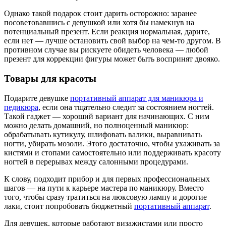
Однако такой подарок стоит дарить осторожно: заранее
посоветовавшись с девушкой или хотя бы намекнув на
потенциальный презент. Если реакция нормальная, дарите,
если нет — лучше остановить свой выбор на чем-то другом. В
противном случае вы рискуете обидеть человека — любой
презент для коррекции фигуры может быть воспринят двояко.
Товары для красоты
Подарите девушке
портативный аппарат для маникюра и
педикюра
, если она тщательно следит за состоянием ногтей.
Такой гаджет — хороший вариант для начинающих. С ним
можно делать домашний, но полноценный маникюр:
обрабатывать кутикулу, шлифовать валики, выравнивать
ногти, убирать мозоли. Этого достаточно, чтобы ухаживать за
кистями и стопами самостоятельно или поддерживать красоту
ногтей в перерывах между салонными процедурами.
К слову, подходит прибор и для первых профессиональных
шагов — на пути к карьере мастера по маникюру. Вместо
того, чтобы сразу тратиться на люксовую лампу и дорогие
лаки, стоит попробовать бюджетный
портативный аппарат
.
Для девушек, которые работают визажистами или просто