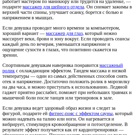
работает мастером по маникюру или трудится на удаленке, —
подарите
массажер для шейного отдела
. Он снимает зажимы в
верхней части спины, улучшает осанку, борется с болью и
напряжением в мышцах.
Если девушка проводит много времени за компьютером,
хороший вариант —
массажер для глаз
, который нежно
массирует веки, брови и зону вокруг. Если проводить сеансы
каждый день по вечерам, уменьшатся напряжение и
ощущение сухости в глазах, что позитивно скажется на
зрении.
Спортивным девушкам наверняка понравится
массажный
ролик
с охлаждающим эффектом. Тандем массажа и низкой
температуры — один из самых действенных способов снять
отек и напряжение. Достаточно положить ролик в морозилку
на два часа, и можно приступать к использованию. Ледяной
гаджет приятно расслабит, поможет при небольших травмах и
мышечной боли после танцев или тренировок в зале.
Если девушка ведет здоровый образ жизни и следит за
фигурой, подарите ей
фитнес-пояс с эффектом сауны
, который
можно надевать на талию или ноги. Он нагревается и
вибрирует, стимулируя кровообращение и потоотделение. В
результате эффект получается как от кардиотренировки —