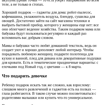
акупунктурные точки — то есть уберет напряжение во всем
теле, а не только в стопах.
Хороший подарок — гаджеты для дома: робот-пылесос,
кофемашина, увлажнитель воздуха, блендер, сушилка для
овощей. Достаточно зайти на сайт магазина техники и
выбрать бытовой прибор, которого у женщины еще нет: все
они облегчают ведение хозяйства. Таким подарком мама или
бабушка будут пользоваться регулярно и каждый раз
вспоминать вас добрым словом.
Мамы и бабушки часто любят домашний текстиль, ведь он
создает уют и хорошо дополняет любой интерьер. Чтобы
порадовать любимую женщину, подарите полотенца для
кухни и ванной, плед для дивана или декоративные подушки
для кровати. Есть и тематические праздничные варианты: с
елочками под Новый год, с цветами — к 8 марта.
Что подарить девочке
Ребенку подарок искать так же сложно, как взрослому:
слишком много развлечений и гаджетов есть на полках —
глаза разбегаются. В таком случае можно посоветоваться с
родителями малышки или купить что-то универсальное.