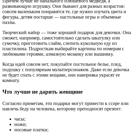
Причем лучше не банального плюшевого медведя, а
развивающую игрушку. Они бывают для разных возрастов:
совсем маленьким понравятся те, где нужно изучать цвета и
фигуры, детям постарше — настольные игры и объемные
пазлы.
Творческий набор — тоже хороший подарок для девочки. Она
сможет, например, самостоятельно сделать шкатулку или
сумочку, приготовить слайм, слепить кукольную еду из
пластилина. Подросткам выбирайте картины по номерам с
любимыми героями, алмазную мозаику или вышивку.
Когда идей совсем нет, покупайте постельное белье, плед,
подушку с популярным мультперсонажем. Даже если девочка
не будет спать с этими вещами, они наверняка украсят ее
комнату.
Что лучше не дарить женщине
Согласно приметам, эти подарки могут привести к ссоре или
навлечь беду на человека, которому преподносят презент:
часы;
ножи;
носовые платки;