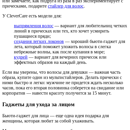
или замечаете, как подруга из раза в раз экспериментирует с
прическами, подарите
стайлер для волос
.
У CleverCare есть модели для:
выпрямления волос
— вариант для любительниц четких
линий в прическах или тех, кто хочет усмирить
пушащиеся пряди;
создания легких локонов
— хороший бьюти-гаджет для
лета, который поможет уложить волосы в слегка
небрежные волны, как после купания в море;
кудрей
— вариант для вечерних причесок или
эффектных образов на каждый день.
Если вы уверены, что волосы для девушки — важная часть
образа, купите один из мультистайлеров. Делать прически с
ними быстро и легко: мужчине не придется ждать несколько
часов, пока его вторая половинка соберется на свидание или
корпоратив — навести красоту получится за 15 минут.
Гаджеты для ухода за лицом
Бьюти-гаджет для лица — еще одна идея подарка для
женщины, которая любит за собой ухаживать.