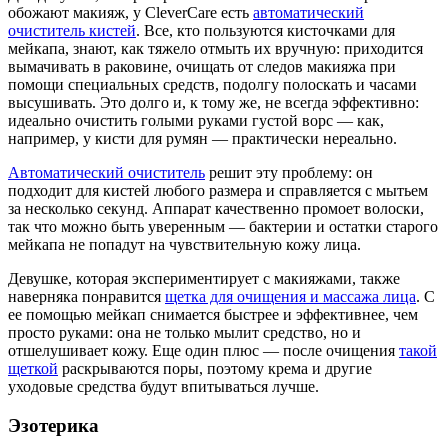
обожают макияж, у CleverCare есть
автоматический
очиститель кистей
. Все, кто пользуются кисточками для
мейкапа, знают, как тяжело отмыть их вручную: приходится
вымачивать в раковине, очищать от следов макияжа при
помощи специальных средств, подолгу полоскать и часами
высушивать. Это долго и, к тому же, не всегда эффективно:
идеально очистить голыми руками густой ворс — как,
например, у кисти для румян — практически нереально.
Автоматический очиститель
решит эту проблему: он
подходит для кистей любого размера и справляется с мытьем
за несколько секунд. Аппарат качественно промоет волоски,
так что можно быть уверенным — бактерии и остатки старого
мейкапа не попадут на чувствительную кожу лица.
Девушке, которая экспериментирует с макияжами, также
наверняка понравится
щетка для очищения и массажа лица
. С
ее помощью мейкап снимается быстрее и эффективнее, чем
просто руками: она не только мылит средство, но и
отшелушивает кожу. Еще один плюс — после очищения
такой
щеткой
раскрываются поры, поэтому крема и другие
уходовые средства будут впитываться лучше.
Эзотерика