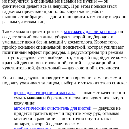
не получится, а специальные навыки не нужны — он
фактически делает все за девушку. При этом пользоваться
гаджетом предельно просто: большую часть работы
выполняет вибрация — достаточно двигать им снизу вверх по
разным участкам лица.
Также можно присмотреться к
массажеру для лица и шеи
: он
создает четкий овал лица, убирает второй подбородок и
уменьшает щеки без инъекций у косметолога. Кроме того,
прибор оснащен специальной подсветкой, которая усиливает
позитивный эффект процедуры. Предусмотрены три режима
— пусть девушка сама выберет тот, который подойдет ее коже:
красный для пигментированной, синий — для жирной и
чувствительной, фиолетовый — для склонной к отечности.
Если ваша девушка проводит много времени за макияжем и
подолгу ухаживает за лицом, выберите что-то из этого списка:
щетка для очищения и массажа
— поможет качественно
смыть макияж и бережно отшелушить чувствительную
кожу лица;
автоматический очиститель для кистей
— девушке не
придется тратить время и портить кожу рук, отмывая
кисточки в раковине — достаточно опустить их в
аппарат, который сделает все сам;
плойка для ресниц
— завивает реснички и экономит