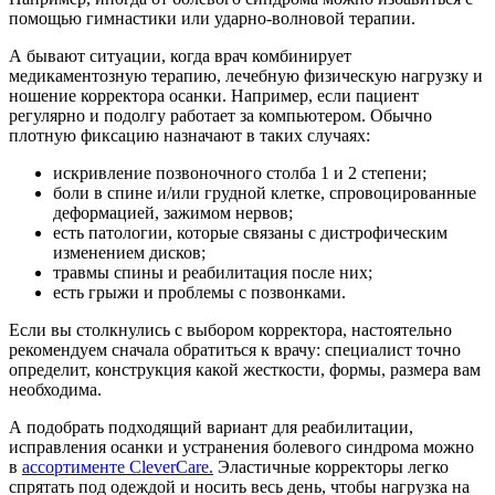
помощью гимнастики или ударно-волновой терапии.
А бывают ситуации, когда врач комбинирует
медикаментозную терапию, лечебную физическую нагрузку и
ношение корректора осанки. Например, если пациент
регулярно и подолгу работает за компьютером. Обычно
плотную фиксацию назначают в таких случаях:
искривление позвоночного столба 1 и 2 степени;
боли в спине и/или грудной клетке, спровоцированные
деформацией, зажимом нервов;
есть патологии, которые связаны с дистрофическим
изменением дисков;
травмы спины и реабилитация после них;
есть грыжи и проблемы с позвонками.
Если вы столкнулись с выбором корректора, настоятельно
рекомендуем сначала обратиться к врачу: специалист точно
определит, конструкция какой жесткости, формы, размера вам
необходима.
А подобрать подходящий вариант для реабилитации,
исправления осанки и устранения болевого синдрома можно
в
ассортименте CleverCare.
Эластичные корректоры легко
спрятать под одеждой и носить весь день, чтобы нагрузка на