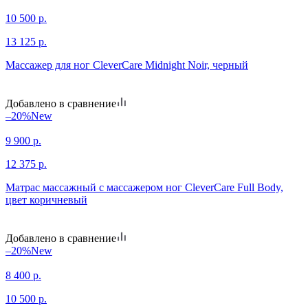
10 500
р.
13 125
р.
Массажер для ног CleverCare Midnight Noir, черный
Добавлено в сравнение
–20%
New
9 900
р.
12 375
р.
Матрас массажный с массажером ног CleverCare Full Body,
цвет коричневый
Добавлено в сравнение
–20%
New
8 400
р.
10 500
р.