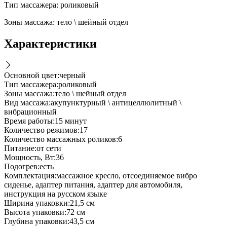
Тип массажера: роликовый
Зоны массажа: тело \ шейный отдел
Характеристики
Основной цвет
:
черный
Тип массажера
:
роликовый
Зоны массажа
:
тело \ шейный отдел
Вид массажа
:
акупунктурный \ антицеллюлитный \
вибрационный
Время работы
:
15 минут
Количество режимов
:
17
Количество массажных роликов
:
6
Питание
:
от сети
Мощность, Вт
:
36
Подогрев
:
есть
Комплектация
:
массажное кресло, отсоединяемое вибро
сиденье, адаптер питания, адаптер для автомобиля,
инструкция на русском языке
Ширина упаковки
:
21,5 см
Высота упаковки
:
72 см
Глубина упаковки
:
43,5 см