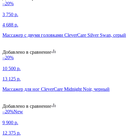
–20%
3 750
р.
4 688
р.
Массажер с двумя головками CleverCare Silver Swan, серый
Добавлено в сравнение
–20%
10 500
р.
13 125
р.
Массажер для ног CleverCare Midnight Noir, черный
Добавлено в сравнение
–20%
New
9 900
р.
12 375
р.