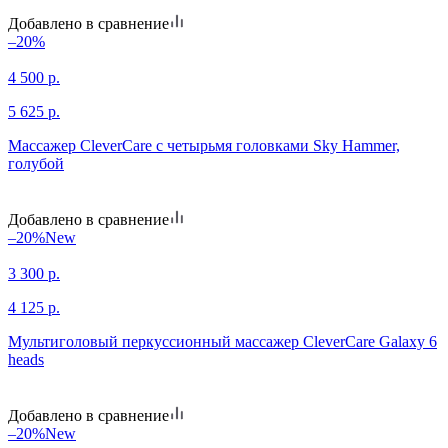
Добавлено в сравнение
–20%
4 500
р.
5 625
р.
Массажер CleverCare с четырьмя головками Sky Hammer,
голубой
Добавлено в сравнение
–20%
New
3 300
р.
4 125
р.
Мультиголовый перкуссионный массажер CleverCare Galaxy 6
heads
Добавлено в сравнение
–20%
New