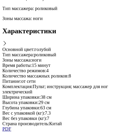
Тип массажера: роликовый
Зоны массажа: ноги
Характеристики
Основной цвет
:
голубой
Тип массажера
:
роликовый
Зоны массажа
:
ноги
Время работы
:
15 минут
Количество режимов
:
4
Количество массажных роликов
:
8
Питание
:
от сети
Комплектация
:
Пульт; инструкция; массажер для ног
электрический
Ширина упаковки
:
38 см
Высота упаковки
:
29 см
Глубина упаковки
:
63 см
Вес с упаковкой (кг)
:
7.3
Вес без упаковки (кг)
:
7
Страна производитель
:
Китай
PDF